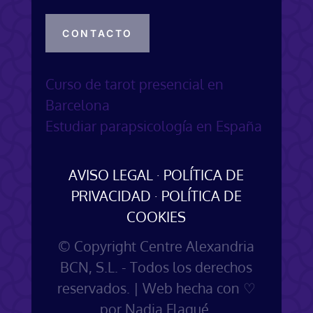
CONTACTO
Curso de tarot presencial en
Barcelona
Estudiar parapsicología en España
AVISO LEGAL
·
POLÍTICA DE
PRIVACIDAD
·
POLÍTICA DE
COOKIES
© Copyright Centre Alexandria
BCN, S.L. - Todos los derechos
reservados. | Web hecha con ♡
por
Nadia Flaqué
.