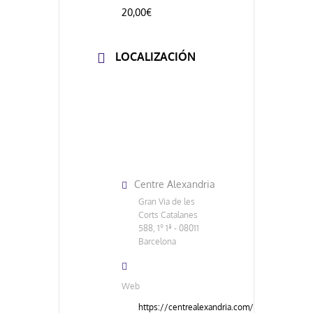
20,00€
LOCALIZACIÓN
Centre Alexandria
Gran Via de les
Corts Catalanes
588, 1º 1ª - 08011
Barcelona
Web
https://centrealexandria.com/