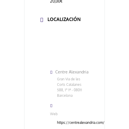
20,00€
LOCALIZACIÓN
Centre Alexandria
Gran Via de les
Corts Catalanes
588, 1º 1ª - 08011
Barcelona
Web
https://centrealexandria.com/